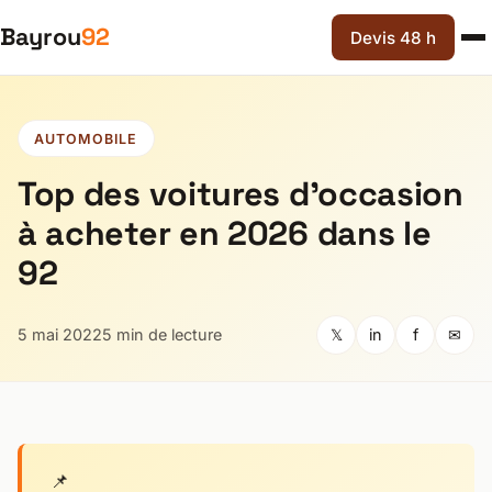
Bayrou
92
Devis 48 h
AUTOMOBILE
Top des voitures d’occasion
à acheter en 2026 dans le
92
5 mai 2022
5 min de lecture
𝕏
in
f
✉