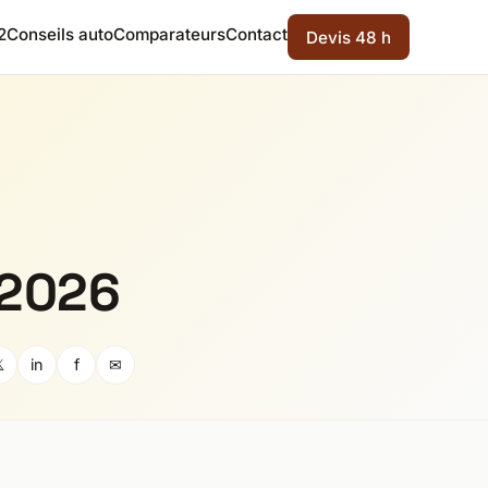
2
Conseils auto
Comparateurs
Contact
Devis 48 h
 2026

in
f
✉