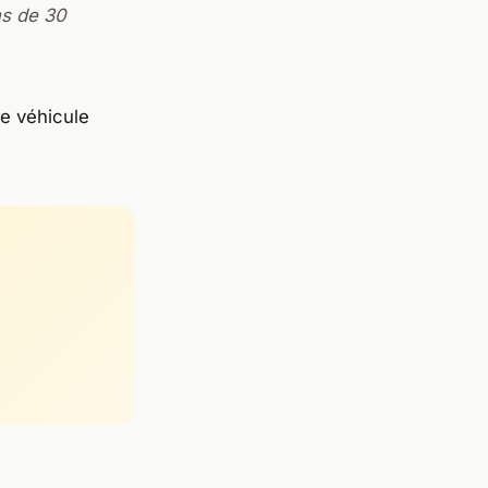
ns de 30
re véhicule