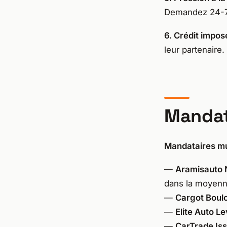
Demandez 24-72 
6. Crédit impos
leur partenair
Mandat
Mandataires m
—
Aramisauto 
dans la moyenne
—
Cargot Boul
—
Elite Auto Le
—
CarTrade Is