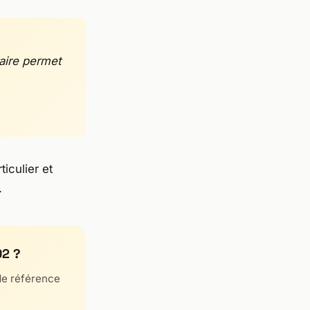
aire permet
iculier et
.
92 ?
de référence