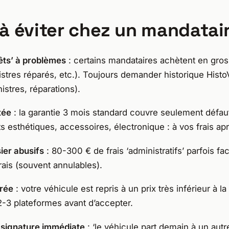
à éviter chez un mandatai
rêts’ à problèmes
: certains mandataires achètent en gros
istres réparés, etc.). Toujours demander historique Hist
nistres, réparations).
tée
: la garantie 3 mois standard couvre seulement défa
s esthétiques, accessoires, électronique : à vos frais ap
sier abusifs
: 80-300 € de frais ‘administratifs’ parfois fa
ais (souvent annulables).
orée
: votre véhicule est repris à un prix très inférieur à l
-3 plateformes avant d’accepter.
a signature immédiate
: ‘le véhicule part demain à un autre