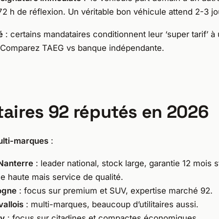
h de réflexion. Un véritable bon véhicule attend 2-3 jo
é
: certains mandataires conditionnent leur ‘super tarif’ à
e. Comparez TAEG vs banque indépendante.
aires 92 réputés en 2026
ulti-marques
:
Nanterre
: leader national, stock large, garantie 12 mois s
 haute mais service de qualité.
ogne
: focus sur premium et SUV, expertise marché 92.
vallois
: multi-marques, beaucoup d’utilitaires aussi.
sy
: focus sur citadines et compactes économiques.