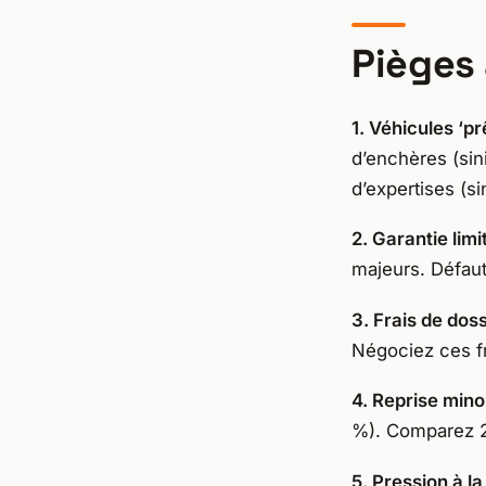
Pièges 
1. Véhicules ‘p
d’enchères (sin
d’expertises (si
2. Garantie limi
majeurs. Défaut
3. Frais de dos
Négociez ces fr
4. Reprise min
%). Comparez 2
5. Pression à l