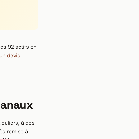
res 92 actifs en
 un devis
canaux
iculiers, à des
rès remise à