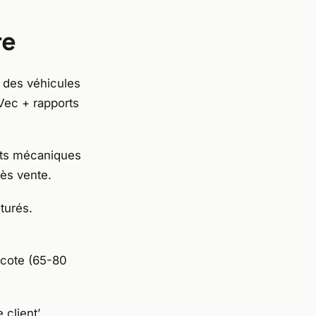
re
 des véhicules
oVec + rapports
uts mécaniques
rès vente.
cturés.
a cote (65-80
 client’.