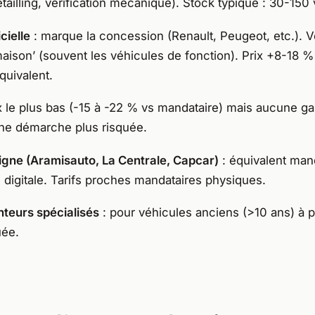
tailling, vérification mécanique). Stock typique : 30-150
cielle
: marque la concession (Renault, Peugeot, etc.). 
maison’ (souvent les véhicules de fonction). Prix +8-18 
quivalent.
x le plus bas (-15 à -22 % vs mandataire) mais aucune ga
e démarche plus risquée.
igne (Aramisauto, La Centrale, Capcar)
: équivalent man
 digitale. Tarifs proches mandataires physiques.
nteurs spécialisés
: pour véhicules anciens (>10 ans) à p
uée.