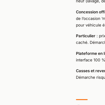
neuf (lavage, dé
Concession offi
de l’occasion ‘
pour véhicule é
Particulier
: pri
caché. Démarch
Plateforme en l
interface 100 %
Casses et reve
Démarche risq