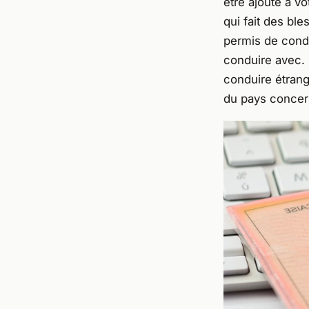
être ajouté à v
qui fait des bl
permis de condu
conduire avec. 
conduire étran
du pays concer