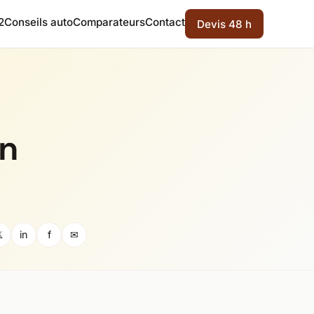
2
Conseils auto
Comparateurs
Contact
Devis 48 h
en

in
f
✉