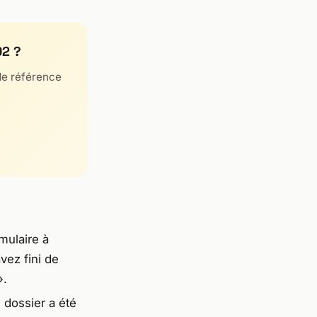
92 ?
de référence
mulaire à
vez fini de
».
 dossier a été