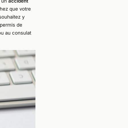
s un
accident
chez que votre
souhaitez y
 permis de
ou au consulat