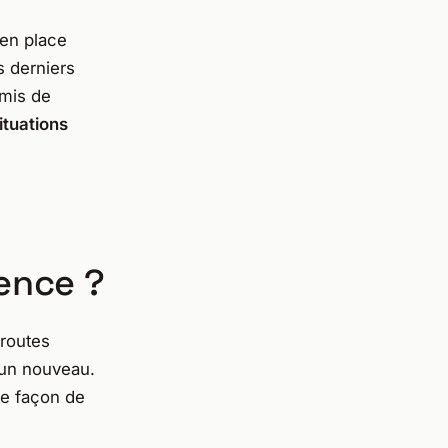
 en place
es derniers
mis de
ituations
ence ?
 routes
un nouveau.
ne façon de