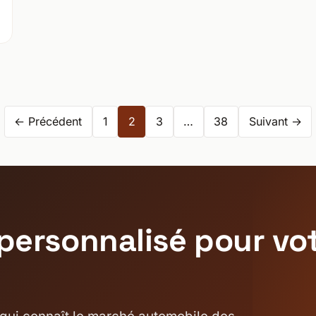
Pagination
← Précédent
1
2
3
…
38
Suivant →
des
publications
personnalisé pour vot