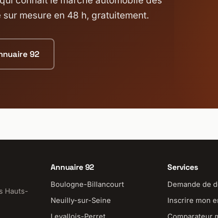
e qui connaît le marché automobile des
sur mesure en 48 h, gratuitement.
annuaire 92
Annuaire 92
Services
Boulogne-Billancourt
Demande de d
s Hauts-
Neuilly-sur-Seine
Inscrire mon e
Levallois-Perret
Comparateur 