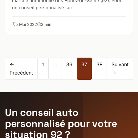
marché automobile des Hauts-de-Seine (92). Pour
un conseil personnalisé sur…
5 Mai 2022
3 min
Pagination
←
1
…
36
37
38
Suivant
des
Précédent
→
publications
Un conseil auto
personnalisé pour votre
situation 92 ?