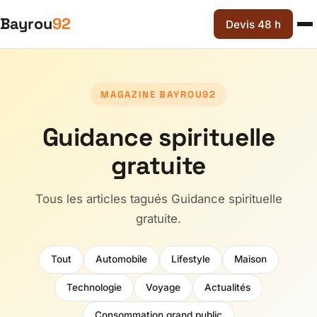
Bayrou
92
Devis 48 h
MAGAZINE BAYROU92
Guidance spirituelle
gratuite
Tous les articles tagués Guidance spirituelle
gratuite.
Tout
Automobile
Lifestyle
Maison
Technologie
Voyage
Actualités
Consommation grand public